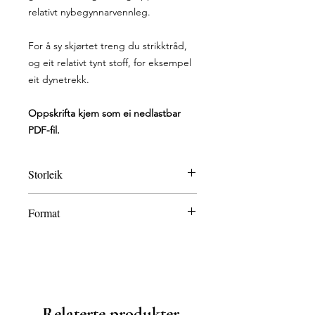
relativt nybegynnarvennleg.
For å sy skjørtet treng du strikktråd,
og eit relativt tynt stoff, for eksempel
eit dynetrekk.
Oppskrifta kjem som ei nedlastbar
PDF-fil.
Storleik
Sløyfeskjørtet syr ein basert på eigne
Format
kroppsmål og passar difor alle
storleikar.
Nedlastbar PDF-fil
Relaterte produkter