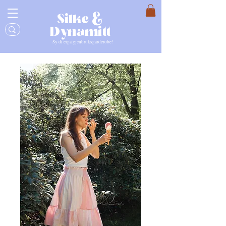
Silke &
Dynamitt
Sy di eiga gjenbruksgarderobe!