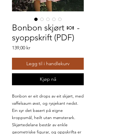
Bonbon skjørt 🍬 -
syoppskrift (PDF)
Pris
139,00 kr
Legg til i handlekurv
Kjøp nå
Bonbon er eit drops av eit skjørt, med
vaffelsaum øvst, og rysjekant nedst.
Ein syr det basert på eigne
kroppsmål, heilt utan mønsterark.
Skjørtedelane består av enkle
geometriske figurar, og oppskrifta er